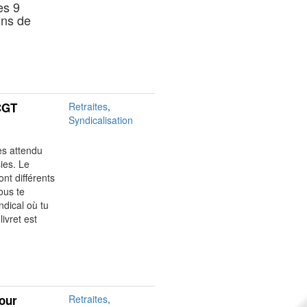
es 9
ons de
 CGT
Retraites
,
Syndicalisation
ès attendu
ies. Le
nt différents
ous te
dical où tu
ivret est
pour
Retraites
,