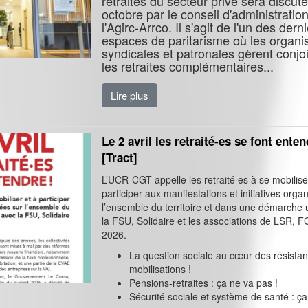
retraités du secteur privé sera discut
octobre par le conseil d'administratio
l'Agirc-Arrco. Il s'agit de l'un des dern
espaces de paritarisme où les organi
syndicales et patronales gèrent conj
les retraites complémentaires...
Lire plus
Le 2 avril les retraité-es se font enten
[Tract]
L’UCR-CGT appelle les retraité·es à se mobilise
participer aux manifestations et initiatives orga
l’ensemble du territoire et dans une démarche 
la FSU, Solidaire et les associations de LSR, FG
2026.
La question sociale au cœur des résistan
mobilisations !
Pensions-retraites : ça ne va pas !
Sécurité sociale et système de santé : ça.