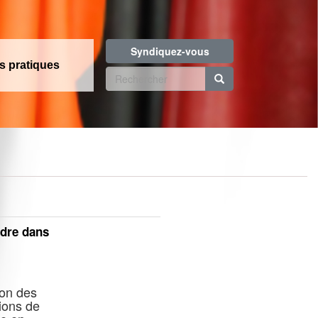
Syndiquez-vous
os pratiques
Formulaire
de
Rechercher
recherche
ndre dans
ion des
ions de