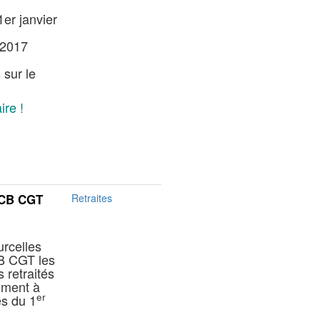
1er janvier
 2017
 sur le
ire !
HCB CGT
Retraites
rcelles
B CGT les
 retraités
vement à
er
és du 1