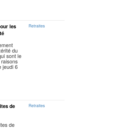
pour les
Retraites
té
nement
érité du
ui sont le
s raisons
e jeudi 6
ites de
Retraites
ites de