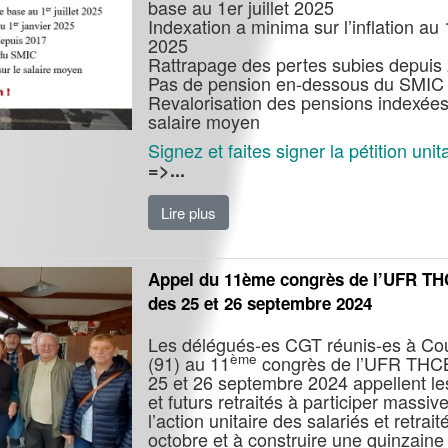
base au 1er juillet 2025
Indexation a minima sur l’inflation au 
2025
Rattrapage des pertes subies depuis
Pas de pension en-dessous du SMIC
Revalorisation des pensions indexées
salaire moyen
Signez et faites signer la pétition unita
=>...
Lire plus
Appel du 11ème congrès de l’UFR T
des 25 et 26 septembre 2024
Les délégués-es CGT réunis-es à Cou
ème
(91) au 11
congrès de l’UFR THC
25 et 26 septembre 2024 appellent les
et futurs retraités à participer massi
l’action unitaire des salariés et retrait
octobre et à construire une quinzaine