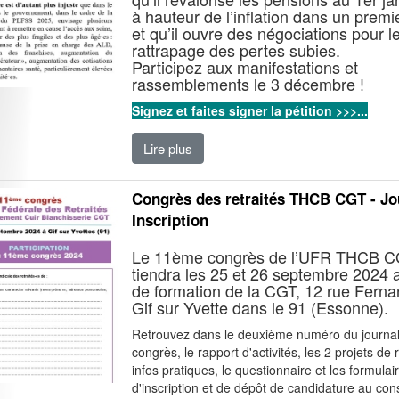
à hauteur de l’inflation dans un prem
et qu’il ouvre des négociations pour l
rattrapage des pertes subies.
Participez aux manifestations et
rassemblements le 3 décembre !
Signez et faites signer la pétition >>>...
Lire plus
Congrès des retraités THCB CGT - Jou
Inscription
Le 11ème congrès de l’UFR THCB C
tiendra les 25 et 26 septembre 2024 
de formation de la CGT, 12 rue Ferna
Gif sur Yvette dans le 91 (Essonne).
Retrouvez dans le deuxième numéro du journal
congrès, le rapport d'activités, les 2 projets de 
infos pratiques, le questionnaire et les formulai
d'inscription et de dépôt de candidature au cons