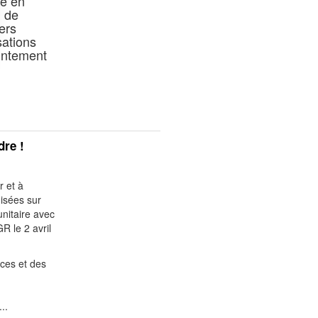
ée en
n de
iers
sations
ointement
dre !
r et à
nisées sur
unitaire avec
R le 2 avril
ces et des
..