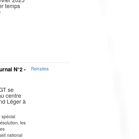
ier temps
e
rnal N°2 -
Retraites
GT se
au centre
nd Léger à
 spécial
résolution, les
res
eil national