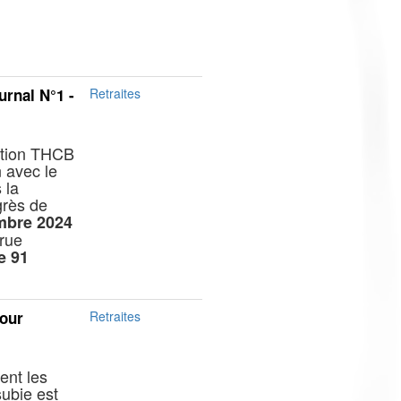
rnal N°1 -
Retraites
ation THCB
n avec le
 la
grès de
mbre 2024
 rue
e 91
pour
Retraites
sent les
subie est