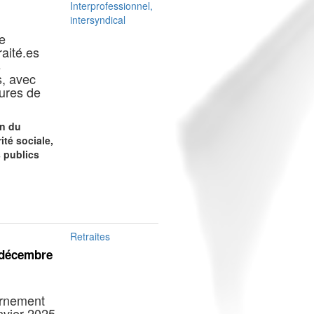
Interprofessionnel,
intersyndical
e
aité.es
s
s, avec
ures de
on du
ité sociale,
s publics
Retraites
3 décembre
ernement
anvier 2025