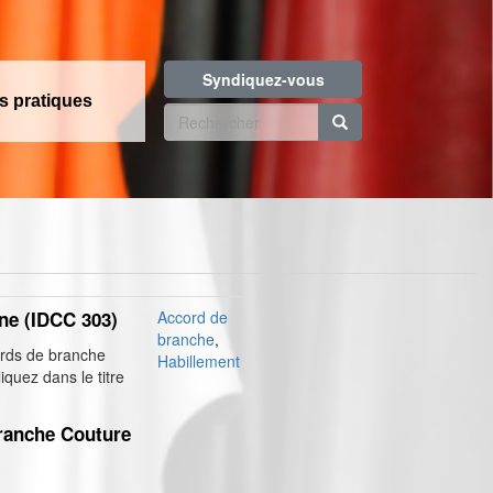
Syndiquez-vous
os pratiques
Formulaire
de
Rechercher
recherche
ne (IDCC 303)
Accord de
branche
,
ords de branche
Habillement
iquez dans le titre
Branche Couture