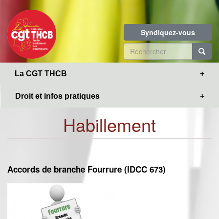
Toggle
Aller
navigation
au
contenu
Syndiquez-vous
principal
Formulaire
de
R
La CGT THCB
recherche
Droit et infos pratiques
Habillement
Accords de branche Fourrure (IDCC 673)