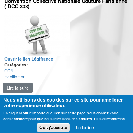
Convention Collective Nationale Couture Parisienne
(IDCC 303)
Ouvrir le lien Légifrance
Catégories:
CCN
Habillement
Lire la suite
de Convention Collective Nationale Couture Parisien
Nous utilisons des cookies sur ce site pour améliorer
votre expérience utilisateur.
En cliquant sur n'importe quel lien sur cette page, vous donnez votre
Ⓒ CGT Fédération THCB - Tous les droits réservés -
Mentions légales
consentement pour que nous installions des cookies.
Plus d'information
Contactez-nous
Je décline
Oui, j'accepte