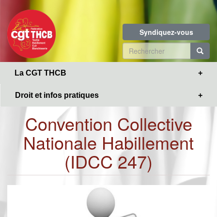
Toggle
Aller
navigation
au
contenu
Syndiquez-vous
principal
Formulaire
de
R
La CGT THCB
recherche
Droit et infos pratiques
Convention Collective
Nationale Habillement
(IDCC 247)