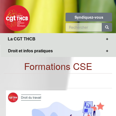
Toggle
Aller
navigation
au
contenu
Syndiquez-vous
principal
Formulaire
de
R
La CGT THCB
recherche
Droit et infos pratiques
Formations CSE