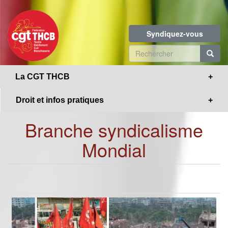
Toggle
Aller
navigation
au
contenu
Syndiquez-vous
principal
Formulaire
de
R
La CGT THCB
recherche
Droit et infos pratiques
Branche syndicalisme
Mondial