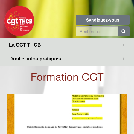
Toggle
Aller
navigation
au
contenu
Syndiquez-vous
principal
Formulaire
de
R
La CGT THCB
recherche
Droit et infos pratiques
Formation CGT