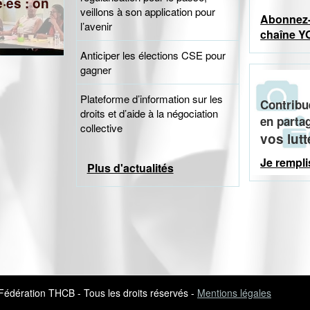
·es : on
veillons à son application pour
Abonnez-
l’avenir
chaîne Y
Anticiper les élections CSE pour
gagner
Plateforme d’information sur les
Contribu
droits et d’aide à la négociation
en parta
collective
vos lut
Je rempli
Plus d'actualités
dération THCB - Tous les droits réservés -
Mentions légales