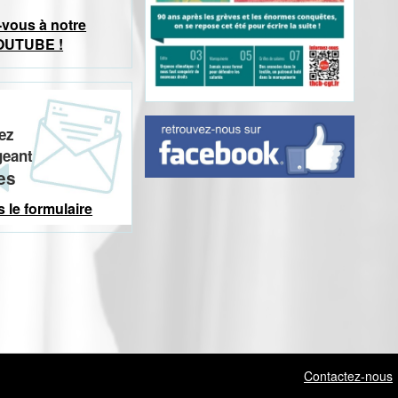
vous à notre
OUTUBE !
ez
geant
tes
s le formulaire
Contactez-nous