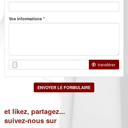
Vos informations
*
transférer
Les
fichiers
doivent
ENVOYER LE FORMULAIRE
peser
moins
de
2
et likez, partagez...
Mo
.
Extensions
suivez-nous sur
autorisées
: