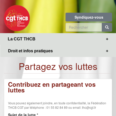
Toggle
Aller
navigation
au
contenu
Syndiquez-vous
principal
Formulaire
de
re
La CGT THCB
recherche
Droit et infos pratiques
Partagez vos luttes
Contribuez en partageant vos
luttes
Vous pouvez également joindre, en toute confidentialité, la Fédération
THCB CGT par téléphone : 01 55 82 84 89 ou email: thc@cgt.fr
Sujet de la lutte
*