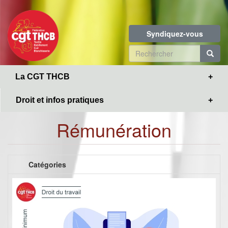
Toggle
Aller
navigation
au
contenu
Syndiquez-vous
principal
Formulaire
de
R
La CGT THCB
recherche
Droit et infos pratiques
Rémunération
Catégories