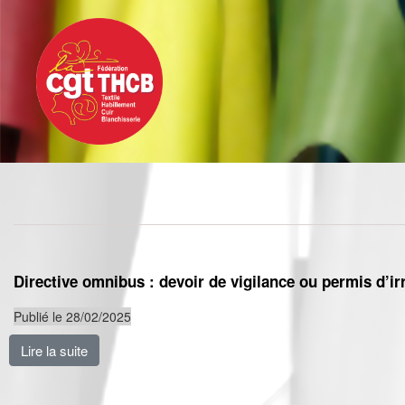
Toggle
Aller
navigation
au
contenu
principal
Directive omnibus : devoir de vigilance ou permis d’ir
Publié le 28/02/2025
Lire la suite
de Directive omnibus : devoir de vigilance ou permis d’