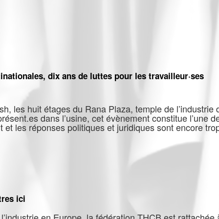
nationales, dix ans de luttes pour les travailleur·ses
, les huit étages du Rana Plaza, temple de l’industrie du
présent.es dans l’usine, cet évènement constitue l’une d
et les réponses politiques et juridiques sont encore trop
ultinationales, dix ans de luttes pour les travailleur·ses
res ici
l’industrie en Europe, la fédération THCB est rattachée 