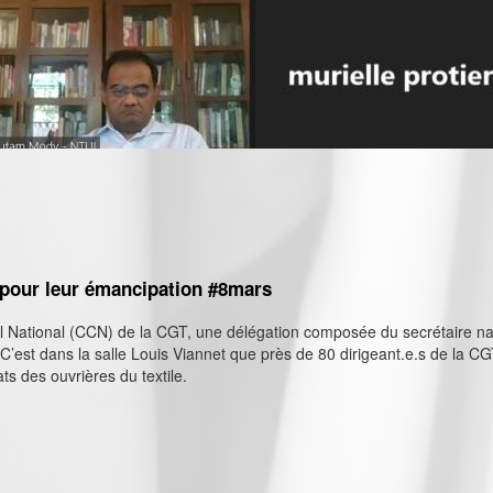
nôtres ici
e pour leur émancipation #8mars
déral National (CCN) de la CGT, une délégation composée du secrétaire na
vi. C’est dans la salle Louis Viannet que près de 80 dirigeant.e.s de la 
ts des ouvrières du textile.
tile pour leur émancipation #8mars