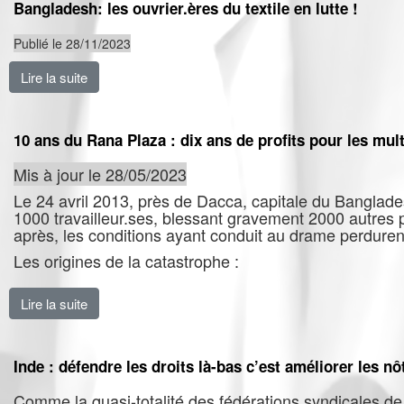
Bangladesh: les ouvrier.ères du textile en lutte !
Publié le 28/11/2023
Lire la suite
de Bangladesh: les ouvrier.ères du textile en lutte !
10 ans du Rana Plaza : dix ans de profits pour les multi
Mis à jour le 28/05/2023
Le 24 avril 2013, près de Dacca, capitale du Bangladesh
1000 travailleur.ses, blessant gravement 2000 autres 
après, les conditions ayant conduit au drame perdurent 
Les origines de la catastrophe :
Lire la suite
de 10 ans du Rana Plaza : dix ans de profits pour les m
Inde : défendre les droits là-bas c’est améliorer les nôt
Comme la quasi-totalité des fédérations syndicales de 