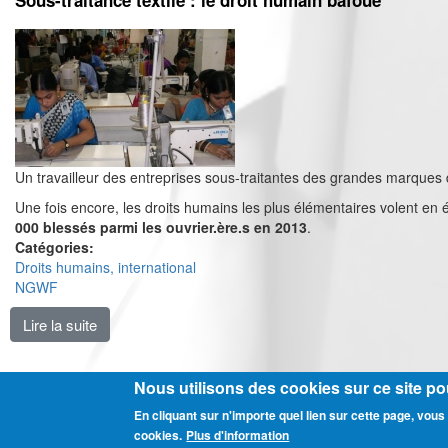
Sous-traitance textile : le droit humain bafoué
Un travailleur des entreprises sous-traitantes des grandes marques 
Une fois encore, les droits humains les plus élémentaires volent en é
000 blessés parmi les ouvrier.ère.s en 2013
.
Catégories:
Droits humains, international
NGWF
Lire la suite
de Sous-traitance textile : le droit humain bafoué
Nous utilisons des cookies sur ce site pou
En cliquant sur n'importe quel lien sur cette page, vo
Ⓒ CGT Fé
cookies.
Plus d'information