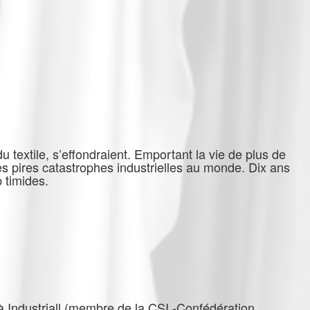
 textile, s’effondraient. Emportant la vie de plus de
es pires catastrophes industrielles au monde. Dix ans
 timides.
à Industriall (membre de la CSI -Confédération