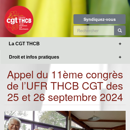
Toggle
Aller
navigation
au
contenu
Syndiquez-vous
principal
Formulaire
de
R
La CGT THCB
recherche
Droit et infos pratiques
Appel du 11ème congrès
de l’UFR THCB CGT des
25 et 26 septembre 2024