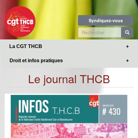
Toggle
Aller
navigation
au
contenu
Syndiquez-vous
principal
Formulaire
de
R
La CGT THCB
recherche
Droit et infos pratiques
Le journal THCB