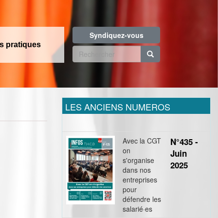
Syndiquez-vous
os pratiques
Formulaire
de
Rechercher
recherche
LES ANCIENS NUMEROS
Avec la CGT
N°435 -
on
Juin
s'organise
2025
dans nos
entreprises
pour
défendre les
!
salarié·es