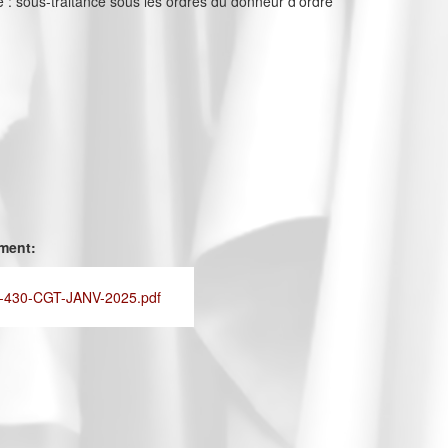
 : sous-traitance sous les ordres du donneur d’ordre
ement:
430-CGT-JANV-2025.pdf