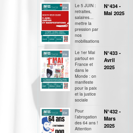
Le 5 JUIN :
N°434 -
retraites,
Mai 2025
salaires…
mettre la
pression par
nos
mobilisations
Le 1er Mai
N°433 -
partout en
Avril
France et
2025
dans le
Monde : on
manifeste
pour la paix
et la justice
sociale
Pour
N°432 -
l’abrogation
Mars
des 64 ans !
2025
Attention