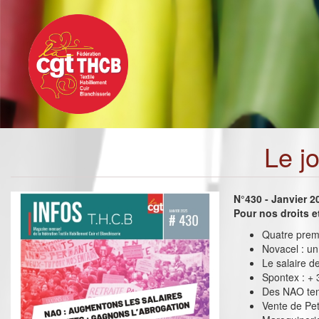
Toggle
Aller
navigation
au
contenu
principal
Le j
N°430 - Janvier 2
Pour nos droits 
Quatre premi
Novacel : un
Le salaire d
Spontex : + 
Des NAO te
Vente de Peti