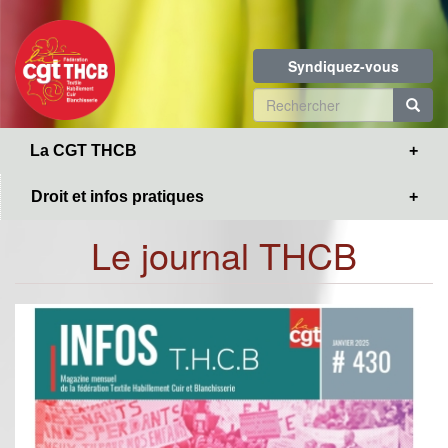
Toggle
Aller
navigation
au
contenu
Syndiquez-vous
principal
Formulaire
de
R
La CGT THCB
recherche
Droit et infos pratiques
Le journal THCB