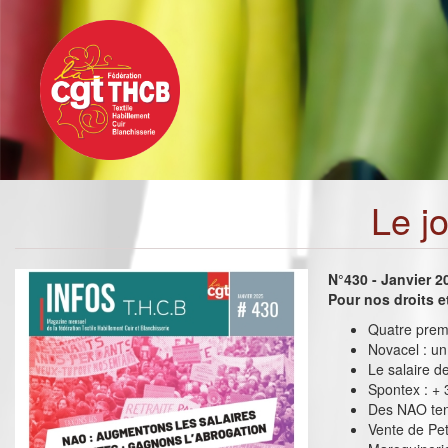
Toggle
Aller
navigation
au
contenu
principal
Le j
N°430 - Janvier 2
Pour nos droits 
Quatre premi
Novacel : un
Le salaire d
Spontex : + 
Des NAO te
Vente de Peti