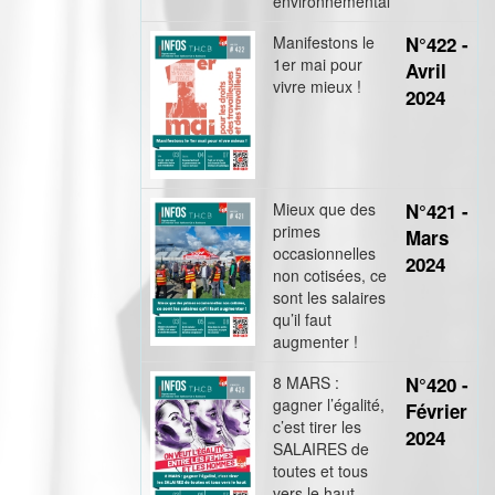
environnemental
Manifestons le
N°422 -
1er mai pour
Avril
vivre mieux !
2024
Mieux que des
N°421 -
primes
Mars
occasionnelles
2024
non cotisées, ce
sont les salaires
qu’il faut
augmenter !
8 MARS :
N°420 -
gagner l’égalité,
Février
c’est tirer les
2024
SALAIRES de
toutes et tous
vers le haut