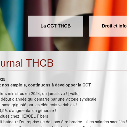
La CGT THCB
Droit et inf
ournal THCB
025
et nos emplois, continuons à développer la CGT
ers ministres en 2024, du jamais vu ! [Edito]
 début d’année qui démarre par une victoire syndicale
e base grignoté par les éléments variables !
3,5% d’augmentation générale !
ndues chez HEXCEL Fibers
t bateau : l’entreprise ne doit pas être bradée, ni les salariés sacrifiés 