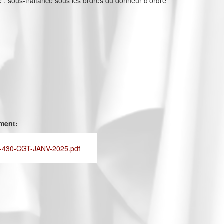
 : sous-traitance sous les ordres du donneur d’ordre
ement:
430-CGT-JANV-2025.pdf