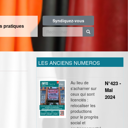
Syndiquez-vous
os pratiques
Formulaire
de
Rechercher
recherche
LES ANCIENS NUMEROS
Au lieu de
N°423 -
s'acharner sur
Mai
ceux qui sont
2024
licenciés :
relocaliser les
productions
pour le progrès
!
social et