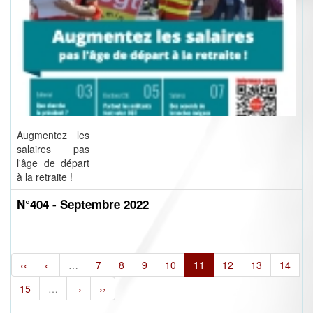
Augmentez les
salaires pas
l'âge de départ
à la retraite !
N°404 - Septembre 2022
‹‹
‹
…
7
8
9
10
11
12
13
14
15
…
›
››