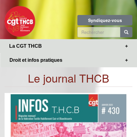
Toggle
Aller
navigation
au
contenu
Syndiquez-vous
principal
Formulaire
de
R
La CGT THCB
recherche
Droit et infos pratiques
Le journal THCB