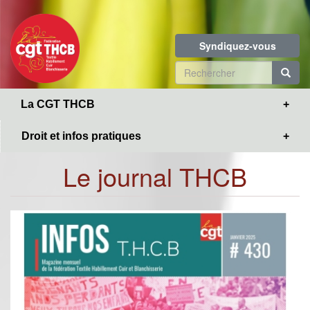
Toggle
Aller
navigation
au
contenu
Syndiquez-vous
principal
Formulaire
de
R
La CGT THCB
recherche
Droit et infos pratiques
Le journal THCB