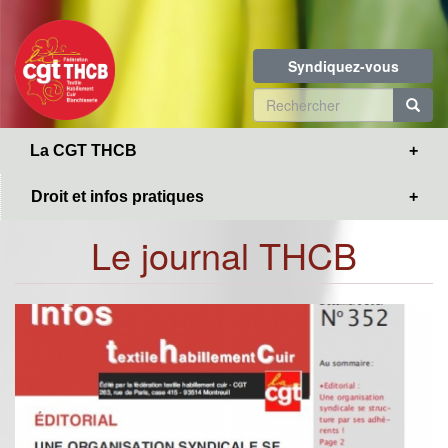
Toggle
Aller
navigation
au
contenu
Syndiquez-vous
principal
Formulaire
de
R
La CGT THCB
recherche
Droit et infos pratiques
Le journal THCB