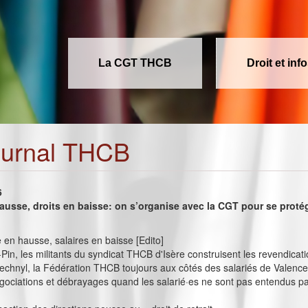
La CGT THCB
Droit et inf
ournal THCB
6
ausse, droits en baisse: on s’organise avec la CGT pour se proté
en hausse, salaires en baisse [Edito]
-Pin, les militants du syndicat THCB d'Isère construisent les revendicati
chnyl, la Fédération THCB toujours aux côtés des salariés de Valence
égociations et débrayages quand les salarié·es ne sont pas entendus pa