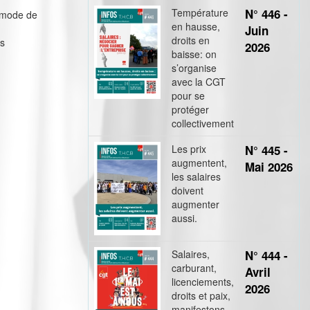
Température
N° 446 -
e mode de
en hausse,
Juin
droits en
es
2026
baisse: on
s’organise
avec la CGT
pour se
protéger
collectivement
Les prix
N° 445 -
augmentent,
Mai 2026
les salaires
doivent
augmenter
aussi.
Salaires,
N° 444 -
carburant,
Avril
licenciements,
2026
droits et paix,
manifestons