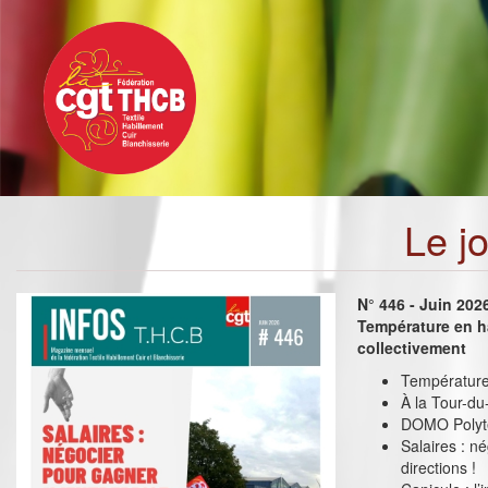
Toggle
Aller
navigation
au
contenu
principal
Le j
N° 446 - Juin 202
Température en h
collectivement
Température 
À la Tour-du
DOMO Polyte
Salaires : n
directions !