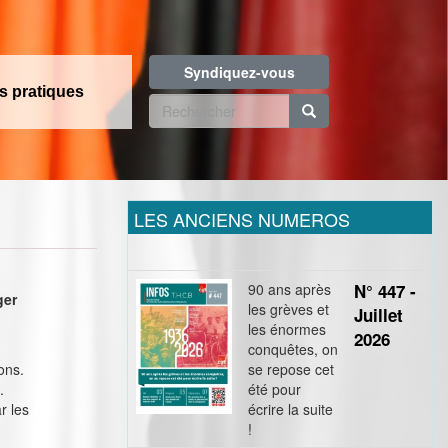
Syndiquez-vous
os pratiques
Formulaire
de
Rechercher
recherche
LES ANCIENS NUMEROS
90 ans après
N° 447 -
ger
les grèves et
Juillet
les énormes
2026
conquêtes, on
ons.
se repose cet
.
été pour
r les
écrire la suite
!