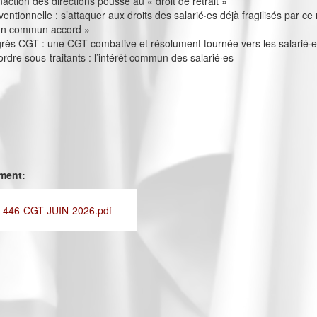
inaction des directions pousse au « droit de retrait »
entionnelle : s’attaquer aux droits des salarié·es déjà fragilisés par c
’un commun accord »
ès CGT : une CGT combative et résolument tournée vers les salarié·
rdre sous-traitants : l’intérêt commun des salarié·es
ement:
446-CGT-JUIN-2026.pdf