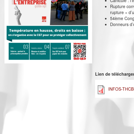
Canicule : l’
Rupture conv
rupture « d
54ème Congr
Donneurs d’o
Lien de télécharg
INFOS-THCB-