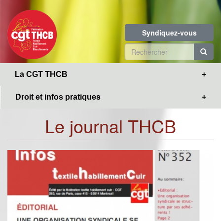
Toggle
Aller
navigation
au
contenu
Syndiquez-vous
principal
Formulaire
de
R
La CGT THCB
recherche
Droit et infos pratiques
Le journal THCB