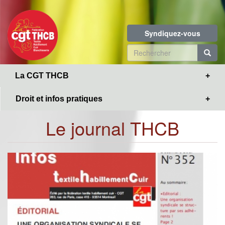
Toggle
Aller
navigation
au
contenu
Syndiquez-vous
principal
Formulaire
de
R
La CGT THCB
recherche
Droit et infos pratiques
Le journal THCB