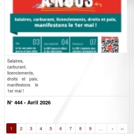
Salaires,
carburant,
licenciements,
droits et paix,
manifestons le
1er mai !
N° 444 - Avril 2026
1
2
3
4
5
6
7
8
9
…
›
››