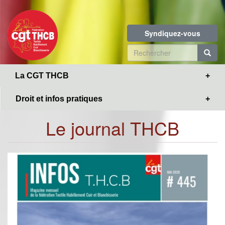
Toggle
Aller
navigation
au
contenu
Syndiquez-vous
principal
Formulaire
de
R
La CGT THCB
recherche
Droit et infos pratiques
Le journal THCB