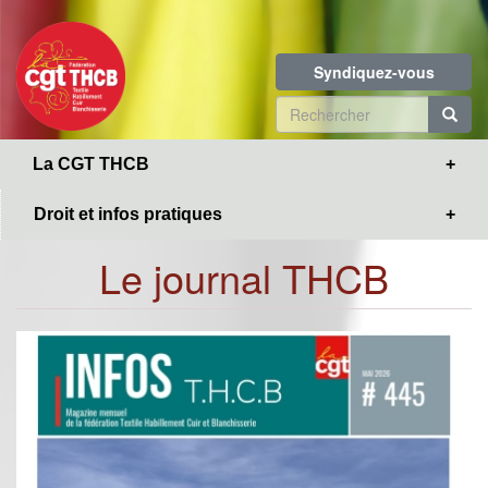
Toggle
Aller
navigation
au
contenu
Syndiquez-vous
principal
Formulaire
de
R
La CGT THCB
recherche
Droit et infos pratiques
Le journal THCB