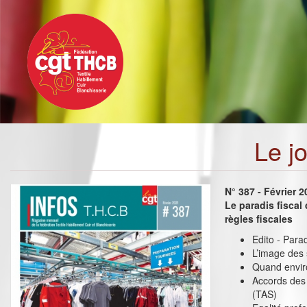
Toggle
Aller
navigation
au
contenu
principal
Le j
N° 387 - Février 
Le paradis fiscal 
règles fiscales
Edito - Paradi
L’image des
Quand envir
Accords des 
(TAS)