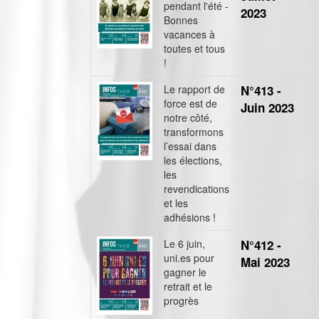
pendant l'été -
2023
Bonnes
vacances à
toutes et tous
!
Le rapport de
N°413 -
force est de
Juin 2023
notre côté,
transformons
l’essai dans
les élections,
les
revendications
et les
adhésions !
Le 6 juin,
N°412 -
uni.es pour
Mai 2023
gagner le
retrait et le
progrès