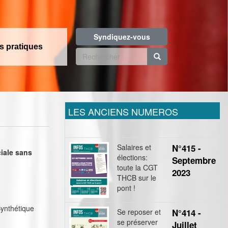
Syndiquez-vous
os pratiques
Formulaire
de
Rechercher
recherche
LES ANCIENS NUMEROS
Salaires et
N°415 -
ciale sans
élections:
Septembre
toute la CGT
2023
THCB sur le
pont !
Synthétique
Se reposer et
N°414 -
se préserver
Juillet