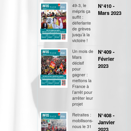
49-3, le
N°410 -
mépris ça
Mars 2023
suffit :
déferlante
de grèves
jusqu’à la
victoire !
Un mois de
N°409 -
Mars
Février
décisif
2023
pour
gagner :
mettons la
France à
l’arrêt pour
arrêter leur
projet
Retraites :
N°408 -
mobilisons-
Janvier
nous le 31
2023