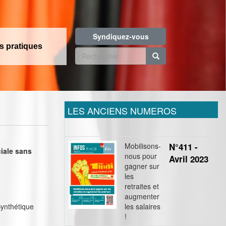
Syndiquez-vous
os pratiques
Formulaire
de
Rechercher
recherche
LES ANCIENS NUMEROS
Mobilisons-
N°411 -
ciale sans
nous pour
Avril 2023
gagner sur
les
retraites et
augmenter
Synthétique
les salaires
!