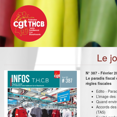
Toggle
Aller
navigation
au
contenu
principal
Le j
N° 387 - Février 
Le paradis fiscal 
règles fiscales
Edito - Paradi
L’image des
Quand envir
Accords des 
(TAS)