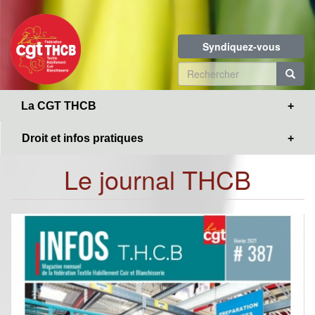
Toggle
Aller
navigation
au
contenu
Syndiquez-vous
principal
Formulaire
de
R
La CGT THCB
recherche
Droit et infos pratiques
Le journal THCB