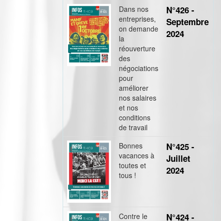
Dans nos
N°426 -
entreprises,
Septembre
on demande
2024
la
réouverture
des
négociations
pour
améliorer
nos salaires
et nos
conditions
de travail
Bonnes
N°425 -
vacances à
Juillet
toutes et
2024
tous !
Contre le
N°424 -