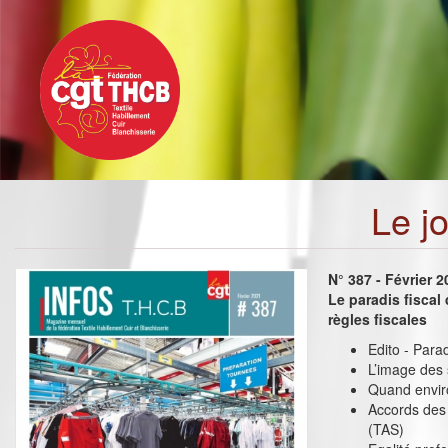
Toggle
Aller
navigation
au
contenu
principal
Le j
N° 387 - Février 
Le paradis fiscal 
règles fiscales
Edito - Paradi
L’image des
Quand envir
Accords des 
(TAS)