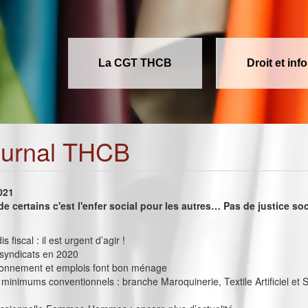
La CGT THCB
Droit et inf
ournal THCB
2021
de certains c'est l'enfer social pour les autres… Pas de justice so
s fiscal : il est urgent d’agir !
 syndicats en 2020
onnement et emplois font bon ménage
minimums conventionnels : branche Maroquinerie, Textile Artificiel et 