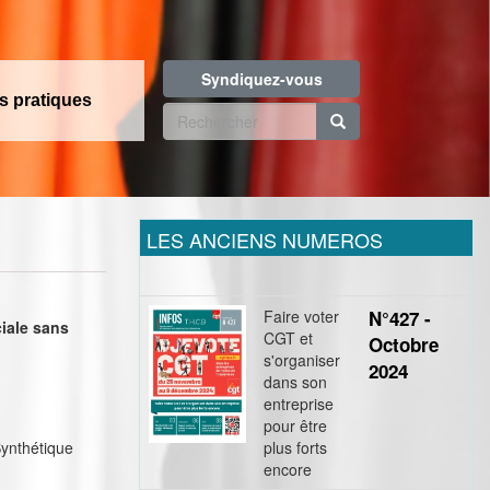
Syndiquez-vous
os pratiques
Formulaire
de
Rechercher
recherche
LES ANCIENS NUMEROS
Faire voter
N°427 -
ciale sans
CGT et
Octobre
s'organiser
2024
dans son
entreprise
pour être
Synthétique
plus forts
encore