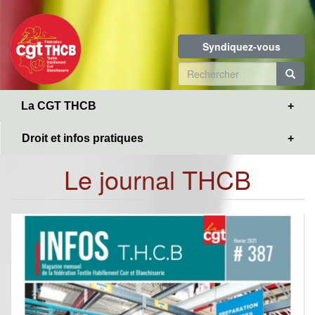
Toggle
Aller
navigation
au
contenu
Syndiquez-vous
principal
Formulaire
de
R
La CGT THCB
recherche
Droit et infos pratiques
Le journal THCB