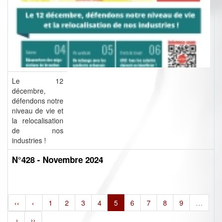
Le 12
décembre,
défendons notre
niveau de vie et
la relocalisation
de nos
industries !
N°428 - Novembre 2024
‹‹
‹
1
2
3
4
5
6
7
8
9
…
›
››