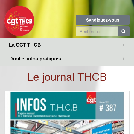
Toggle
Aller
navigation
au
contenu
Syndiquez-vous
principal
Formulaire
de
R
La CGT THCB
recherche
Droit et infos pratiques
Le journal THCB