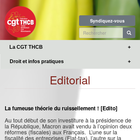
Toggle
Aller
navigation
au
contenu
Syndiquez-vous
principal
Formulaire
de
R
La CGT THCB
recherche
Droit et infos pratiques
Editorial
La fumeuse théorie du ruissellement ! [Edito]
Au tout début de son investiture à la présidence de
la République, Macron avait vendu à l’opinion deux
réformes (fiscales) aux Français. L’une sur la
fiscalité des entreprises (Flat-tax), l’autre sur la