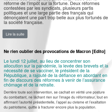
réforme de l’impôt sur la fortune. Deux réformes
contestées par les syndicats, plusieurs partis
politiques et une large partie des français qui
dénonçaient une part trop belle aux plus fortunés de
la société française.
Lire la suite
de La fumeuse théorie du ruissellement ! [Edito]
Ne rien oublier des provocations de Macron [Edito]
Le lundi 12 juillet, au lieu de concentrer son
allocution sur la pandémie, la levée des brevets et la
nécessité de se vacciner, le président de la
République, a rajouté de la défiance en abordant en
fin de discours des réformes à venir de l’assurance
chômage et de la retraite.
Derrière toute son intervention, se cachait en vérité une posture
du combattant, ne lâchant rien sur l’image du réformateur, tout en
affirmant l’autorité présidentielle, l’appel au civisme et l’exaltation
du patriotisme, quitte à fracturer encore plus la population.