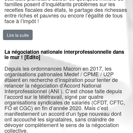
familles posent d’inquiétants problèmes sur les
recettes fiscales des états, le partage des richesses
entre riches et pauvres ou encore l’égalité de tous
face à l’impôt !
Lire la suite
de Paradis fiscal : il est urgent d’agir ! [Edito]
La négociation nationale interprofessionnelle dans
le mur ! [Edito]
Depuis les ordonnances Macron en 2017, les
organisations patronales Medef / CPME / U2P
étaient en recherche d’inspiration pour tenter de
relancer la négociation d’Accord National
Interprofessionnel (ANI ). C’est chose faite depuis
l’accord sur le télétravail, signé par quatre
organisations syndicales de salariés (CFDT, CFTC,
FO et CGC) en fin d’année 2020. Mais c’est
manifestement un accord d’un type nouveau dont
ont accouché les signataires, sans craindre de
dévoyer complètement le sens de la négociation
collective.