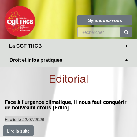
Toggle
Aller
navigation
au
contenu
Syndiquez-vous
principal
Formulaire
de
R
La CGT THCB
recherche
Droit et infos pratiques
Editorial
Face à l'urgence climatique, il nous faut conquérir
de nouveaux droits [Edito]
Publié le 22/07/2026
Lire la suite
de Face à l'urgence climatique, il nous faut conquérir 