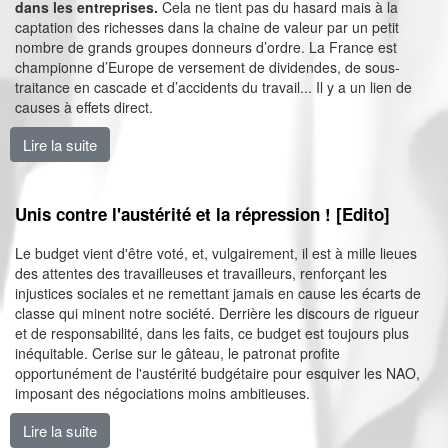
dans les entreprises.
Cela ne tient pas du hasard mais à la
captation des richesses dans la chaine de valeur par un petit
nombre de grands groupes donneurs d’ordre. La France est
championne d’Europe de versement de dividendes, de sous-
traitance en cascade et d’accidents du travail... Il y a un lien de
causes à effets direct.
Lire la suite
de Sans syndicat, c’est la loi du patronat [Edito]
Unis contre l'austérité et la répression ! [Edito]
Le budget vient d'être voté, et, vulgairement, il est à mille lieues
des attentes des travailleuses et travailleurs, renforçant les
injustices sociales et ne remettant jamais en cause les écarts de
classe qui minent notre société. Derrière les discours de rigueur
et de responsabilité, dans les faits, ce budget est toujours plus
inéquitable. Cerise sur le gâteau, le patronat profite
opportunément de l'austérité budgétaire pour esquiver les NAO,
imposant des négociations moins ambitieuses.
Lire la suite
de Unis contre l'austérité et la répression ! [Edito]