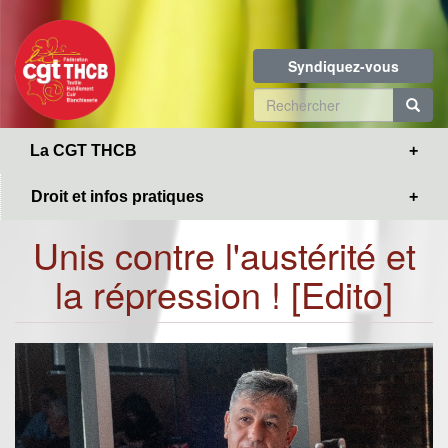
Toggle
Aller
navigation
au
contenu
Syndiquez-vous
principal
Formulaire
de
R
La CGT THCB
recherche
Droit et infos pratiques
Unis contre l'austérité et
la répression ! [Edito]