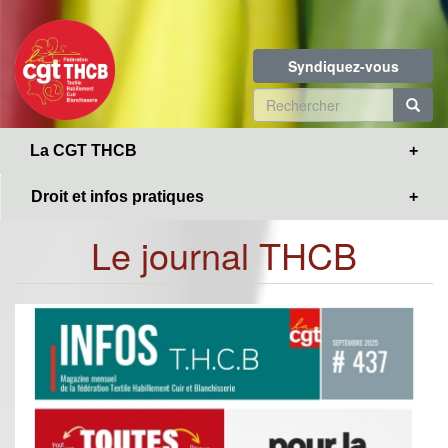
Toggle
Aller
navigation
au
contenu
Syndiquez-vous
principal
Formulaire
de
R
La CGT THCB
recherche
Droit et infos pratiques
Le journal THCB