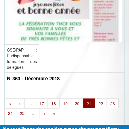
CSE/PAP :
l’indispensable
formation des
délégués
N°363 - Décembre 2018
‹‹
‹
…
17
18
19
20
21
22
23
24
25
…
›
››
Nous utilisons des cookies sur ce site pour améliorer