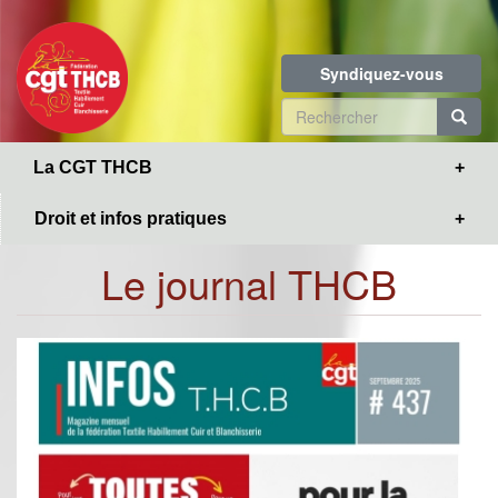
Toggle
Aller
navigation
au
contenu
Syndiquez-vous
principal
Formulaire
de
R
La CGT THCB
recherche
Droit et infos pratiques
Le journal THCB