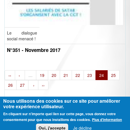
Le dialogue
social menacé !
N°351 - Novembre 2017
‹‹
‹
…
19
20
21
22
23
24
25
26
27
›
››
Nous utilisons des cookies sur ce site pour améliorer
votre expérience utilisateur.
En cliquant sur n'importe quel lien sur cette page, vous donnez votre
Ⓒ CGT Fédération THCB - Tous les droits réservés -
Mentions légales
consentement pour que nous installions des cookies.
Plus d'information
Contactez-nous
Je décline
Oui, j'accepte