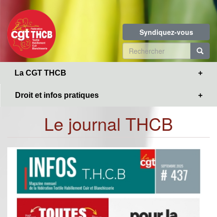
Toggle
Aller
navigation
au
contenu
Syndiquez-vous
principal
Formulaire
de
R
La CGT THCB
recherche
Droit et infos pratiques
Le journal THCB