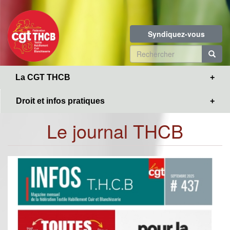
Toggle
Aller
navigation
au
contenu
Syndiquez-vous
principal
Formulaire
de
R
La CGT THCB
recherche
Droit et infos pratiques
Le journal THCB