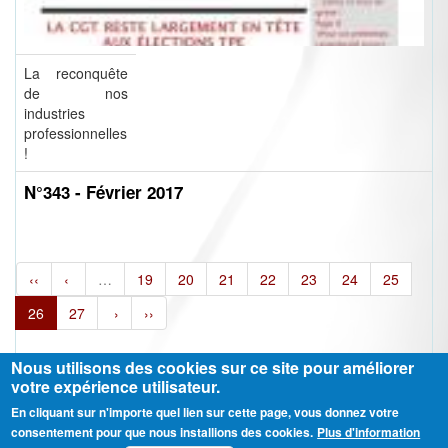
La reconquête
de nos
industries
professionnelles
!
N°343 - Février 2017
‹‹
‹
…
19
20
21
22
23
24
25
26
27
›
››
Nous utilisons des cookies sur ce site pour améliorer
votre expérience utilisateur.
En cliquant sur n'importe quel lien sur cette page, vous donnez votre
Ⓒ CGT Fédération THCB - Tous les droits réservés -
Mentions légales
consentement pour que nous installions des cookies.
Plus d'information