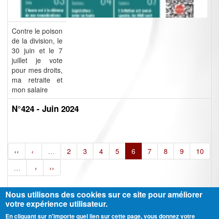
Contre le poison
de la division, le
30 juin et le 7
juillet je vote
pour mes droits,
ma retraite et
mon salaire
N°424 - Juin 2024
‹‹
‹
…
2
3
4
5
6
7
8
9
10
…
›
››
Nous utilisons des cookies sur ce site pour améliorer
votre expérience utilisateur.
En cliquant sur n'importe quel lien sur cette page, vous donnez votre