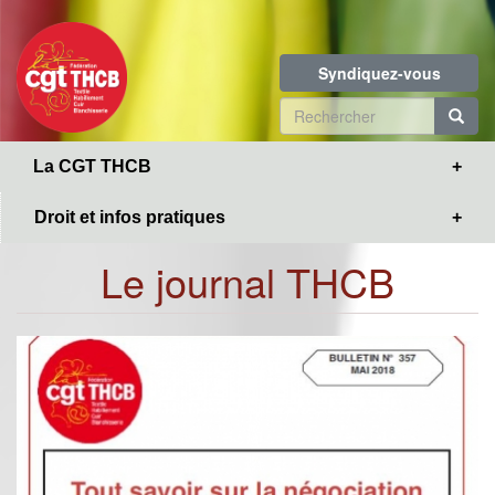
Toggle
Aller
navigation
au
contenu
Syndiquez-vous
principal
Formulaire
de
R
La CGT THCB
recherche
Droit et infos pratiques
Le journal THCB