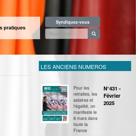
Syndiquez-vous
os pratiques
Formulaire
de
Rechercher
recherche
LES ANCIENS NUMEROS
Pour les
N°431 -
retraites, les
Février
salaires et
2025
l'égalité, on
manifeste le
8 mars dans
toute la
France