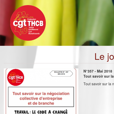
Toggle
Aller
navigation
au
contenu
principal
Le j
N°357 - Mai 2018
Tout savoir sur l
Tout savoir sur la 