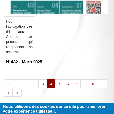
Pour
l’abrogation des
64 ans !
Attention aux
primes qui
remplacent les
salaires !
N°432 - Mars 2025
‹‹
‹
1
2
3
4
5
6
7
8
9
…
›
››
Nous utilisons des cookies sur ce site pour améliorer
votre expérience utilisateur.