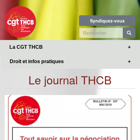
Toggle
Aller
navigation
au
contenu
Syndiquez-vous
principal
Formulaire
de
R
La CGT THCB
recherche
Droit et infos pratiques
Le journal THCB