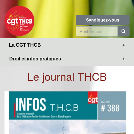
Toggle
Aller
navigation
au
contenu
Syndiquez-vous
principal
Formulaire
de
R
La CGT THCB
recherche
Droit et infos pratiques
Le journal THCB