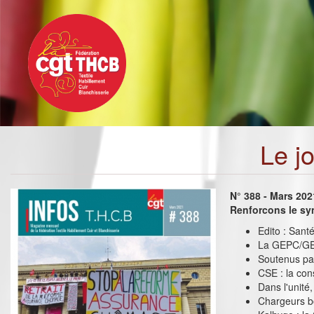
Toggle
Aller
navigation
au
contenu
principal
Le j
N° 388 - Mars 202
Renforcons le sy
Edito : Sant
La GEPC/GEP
Soutenus par
CSE : la cons
Dans l'unité
Chargeurs bo