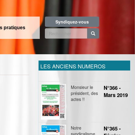
Syndiquez-vous
os pratiques
Formulaire
de
Rechercher
recherche
LES ANCIENS NUMEROS
Monsieur le
N°366 -
président, des
Mars 2019
actes !!
Notre
N°365 -
syndicalisme