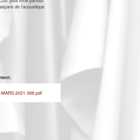
 CGT plus forte partout
sépare de l’acoustique
ement:
-MARS-2021-388.pdf