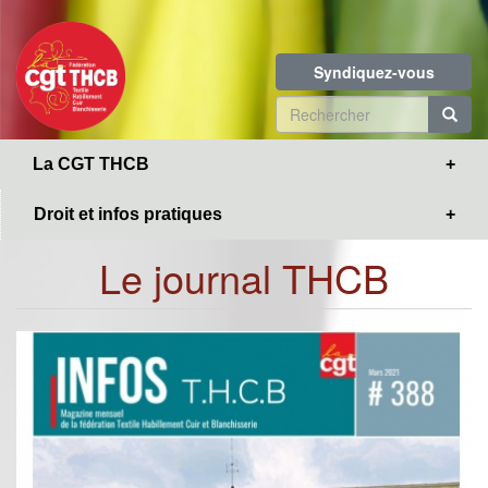
Toggle
Aller
navigation
au
contenu
Syndiquez-vous
principal
Formulaire
de
R
La CGT THCB
recherche
Droit et infos pratiques
Le journal THCB