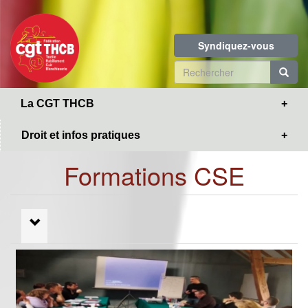
Toggle
Aller
navigation
au
contenu
Syndiquez-vous
principal
Formulaire
de
R
La CGT THCB
recherche
Droit et infos pratiques
Formations CSE