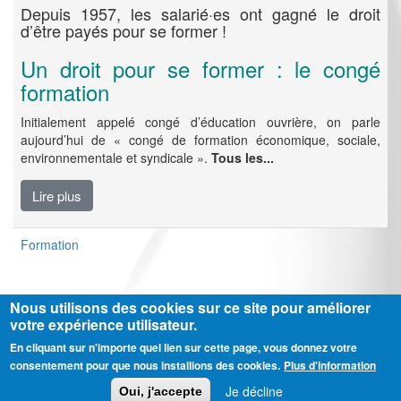
Depuis 1957, les salarié·es ont gagné le droit
d’être payés pour se former !
Un droit pour se former : le congé
formation
Initialement appelé congé d’éducation ouvrière, on parle
aujourd’hui de « congé de formation économique, sociale,
environnementale et syndicale ».
Tous les...
Lire plus
Formation
Nous utilisons des cookies sur ce site pour améliorer
votre expérience utilisateur.
En cliquant sur n'importe quel lien sur cette page, vous donnez votre
Ⓒ CGT Fédération THCB - Tous les droits réservés -
Mentions légales
consentement pour que nous installions des cookies.
Plus d'information
Contactez-nous
Je décline
Oui, j'accepte