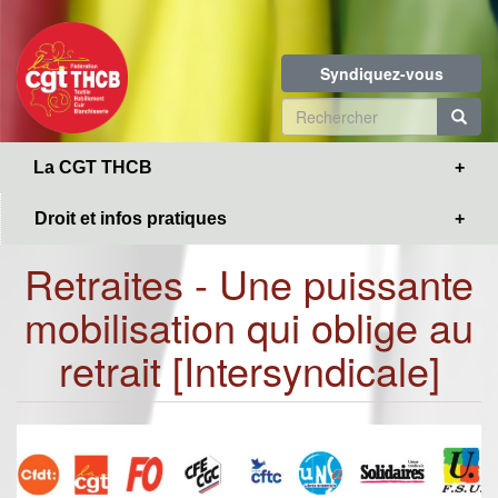
Toggle
Aller
navigation
au
contenu
Syndiquez-vous
principal
Formulaire
de
R
La CGT THCB
recherche
Droit et infos pratiques
Retraites - Une puissante
mobilisation qui oblige au
retrait [Intersyndicale]