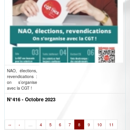
NAO, élections,
revendications :
on s’organise
avec la CGT !
N°416 - Octobre 2023
‹‹
‹
…
4
5
6
7
8
9
10
11