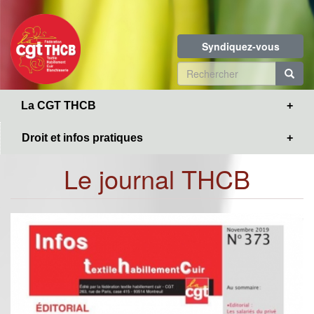
Toggle
Aller
navigation
au
contenu
Syndiquez-vous
principal
Formulaire
de
R
La CGT THCB
recherche
Droit et infos pratiques
Le journal THCB