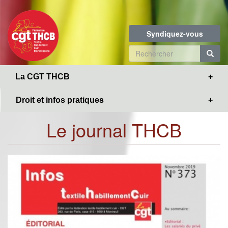
Toggle
Aller
navigation
au
contenu
Syndiquez-vous
principal
Formulaire
de
R
La CGT THCB
recherche
Droit et infos pratiques
Le journal THCB