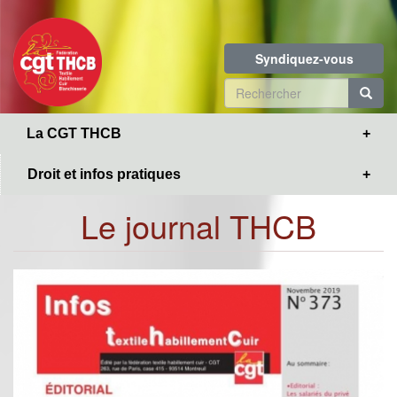
Toggle
Aller
navigation
au
contenu
Syndiquez-vous
principal
Formulaire
de
R
La CGT THCB
recherche
Droit et infos pratiques
Le journal THCB