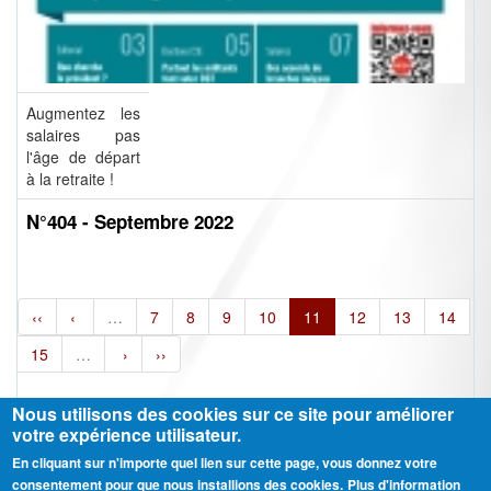
Augmentez les
salaires pas
l'âge de départ
à la retraite !
N°404 - Septembre 2022
‹‹
‹
…
7
8
9
10
11
12
13
14
15
…
›
››
Nous utilisons des cookies sur ce site pour améliorer
votre expérience utilisateur.
En cliquant sur n'importe quel lien sur cette page, vous donnez votre
Ⓒ CGT Fédération THCB - Tous les droits réservés -
Mentions légales
consentement pour que nous installions des cookies.
Plus d'information