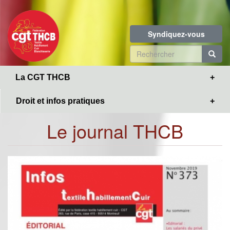
Toggle
Aller
navigation
au
contenu
Syndiquez-vous
principal
Formulaire
de
R
La CGT THCB
recherche
Droit et infos pratiques
Le journal THCB