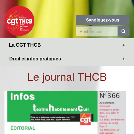
Toggle
Aller
navigation
au
contenu
Syndiquez-vous
principal
Formulaire
de
R
La CGT THCB
recherche
Droit et infos pratiques
Le journal THCB